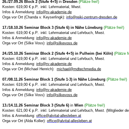
26./27.09.26
Block 2 (Stufe 4+5)
in
Dresden
(Plätze frei!)
Kosten: 619,00 € p.P.. inkl. Lehrmaterial, Mwst.
Infos & Anmeldung:
info@rv-akademie.de
Orga vor Ort (Chanda v. Keyserlingk):
info@reiki-zentrum-dresden.de
17./18.10.26 Seminar Block 3 (Stufe 6) in Nähe Lüneburg
(Plätze frei!)
Kosten: 619,00 € p.P.. inkl. Lehrmaterial und Lehrbuch, Mwst.
Infos & Anmeldung:
info@rv-akademie.de
Orga vor Ort (Silke Voss):
info@silkevoss.de
24./25.10.26 Seminar Block 2 (Stufe 4+5) in Pulheim (bei Köln)
(Plätze fr
Kosten: 619,00 € p.P.. inkl. Lehrmaterial und Lehrbuch, Mwst.
Infos & Anmeldung:
info@rv-akademie.de
Orga vor Ort (Michael Henrich):
michael@mdtechmedia.de
07./08.11.26 Seminar Block 1 (Stufe 1-3) in Nähe Lüneburg
(Plätze frei!)
Kosten: 619,00 € p.P.. inkl. Lehrmaterial und Lehrbuch, Mwst.
Infos & Anmeldung:
info@rv-akademie.de
Orga vor Ort (Silke Voss):
info@silkevoss.de
13./14.11.26 Seminar Block 3 (Stufe 6)
in
Wien
(Plätze frei!)
Kosten: 621,00 € p.P.. inkl. Lehrmaterial und Lehrbuch, Mwst.
(Mitglieder de
Infos & Anmeldung:
office@alvital-allesleben.at
Orga vor Ort (Alda Koller):
office@alvital-allesleben.at