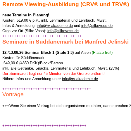
Remote Viewing-Ausbildung (CRV® und TRV®) i
neue Termine in Planung!
Kosten: 619,00 € p.P.. inkl. Lehrmaterial und Lehrbuch, Mwst.
Infos & Anmeldung:
info@rv-akademie.de
und
info@silkevoss.de
Orga vor Ort (Silke Voss):
info@silkevoss.de
++++++++++++++++++++++++++++++++++
Seminare in Süddänemark bei Manfred Jelinski
12./13.08.26 Seminar Block 1 (Stufe 1-3)
auf Alsen
(Plätze frei!)
Kosten für Süddänemark:
649,00 € (4850 DKK)/Block/Person
inkl. alle Getränke, Snacks, Lehrmaterial und Lehrbuch, Mwst. (25%)
Der Seminarort liegt nur 45 Minuten von der Grenze entfernt!
Nähere Infos und Anmeldung unter
info@rv-akademie.de
++++++++++++++++++++++++++++++++++++++
Vorträge
+++Wenn Sie einen Vortrag bei sich organisieren möchten, dann sprechen 
++++++++++++++++++++++++++++++++++++