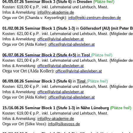
04./05.07.26 Seminar Block 3 (Stufe 6)
in
Dresden
(Plätze frei!)
Kosten: 619,00 € p.P.. inkl. Lehrmaterial und Lehrbuch, Mwst.
Infos & Anmeldung:
info@rv-akademie.de
Orga vor Ort (Chanda v. Keyserlingk):
info@reiki-zentrum-dresden.de
01./02.08.26 Seminar Block 1 (Stufe 1-3)
in
Göllersdorf (AU) (mit Peter 
Kosten: 621,00 € p.P.. inkl. Lehrmaterial und Lehrbuch, Mwst.
(Mitglieder de
Infos & Anmeldung:
office@alvital-allesleben.at
Orga vor Ort (Alda Koller):
office@alvital-allesleben.at
06./07.08.26 Seminar Block 2 (Stufe 4+5)
in
Tirol
(Plätze frei!)
Kosten: 621,00 € p.P.. inkl. Lehrmaterial und Lehrbuch, Mwst.
(Mitglieder de
Infos & Anmeldung:
office@alvital-allesleben.at
Orga vor Ort (Alda Koller):
office@alvital-allesleben.at
08./09.08.26 Seminar Block 3 (Stufe 6)
in
Tirol
(Plätze frei!)
Kosten: 621,00 € p.P.. inkl. Lehrmaterial und Lehrbuch, Mwst.
(Mitglieder de
Infos & Anmeldung:
office@alvital-allesleben.at
Orga vor Ort (Alda Koller):
office@alvital-allesleben.at
15./16.08.26 Seminar Block 1 (Stufe 1-3) in Nähe Lüneburg
(Plätze frei!)
Kosten: 619,00 € p.P.. inkl. Lehrmaterial und Lehrbuch, Mwst.
Infos & Anmeldung:
info@rv-akademie.de
Orga vor Ort (Silke Voss):
info@silkevoss.de