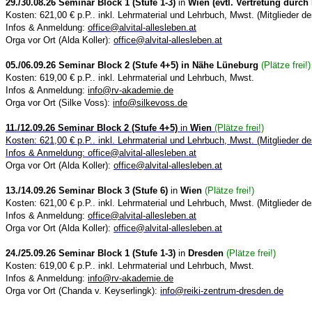
29./30.08.26 Seminar Block 1 (Stufe 1-3)
in
Wien (evtl. Vertretung durc
Kosten: 621,00 € p.P.. inkl. Lehrmaterial und Lehrbuch, Mwst.
(Mitglieder de
Infos & Anmeldung:
office@alvital-allesleben.at
Orga vor Ort (Alda Koller):
office@alvital-allesleben.at
05./06.09.26 Seminar Block 2 (Stufe 4+5) in Nähe Lüneburg
(Plätze frei!)
Kosten: 619,00 € p.P.. inkl. Lehrmaterial und Lehrbuch, Mwst.
Infos & Anmeldung:
info@rv-akademie.de
Orga vor Ort (Silke Voss):
info@silkevoss.de
11./12.09.26 Seminar Block 2 (Stufe 4+5)
in
Wien
(Plätze frei!)
Kosten: 621,00 € p.P.. inkl. Lehrmaterial und Lehrbuch, Mwst.
(Mitglieder de
Infos & Anmeldung:
office@alvital-allesleben.at
Orga vor Ort (Alda Koller):
office@alvital-allesleben.at
13./14.09.26 Seminar Block 3 (Stufe 6)
in
Wien
(Plätze frei!)
Kosten: 621,00 € p.P.. inkl. Lehrmaterial und Lehrbuch, Mwst.
(Mitglieder de
Infos & Anmeldung:
office@alvital-allesleben.at
Orga vor Ort (Alda Koller):
office@alvital-allesleben.at
24./25.09.26 Seminar Block 1 (Stufe 1-3)
in
Dresden
(Plätze frei!)
Kosten: 619,00 € p.P.. inkl. Lehrmaterial und Lehrbuch, Mwst.
Infos & Anmeldung:
info@rv-akademie.de
Orga vor Ort (Chanda v. Keyserlingk):
info@reiki-zentrum-dresden.de