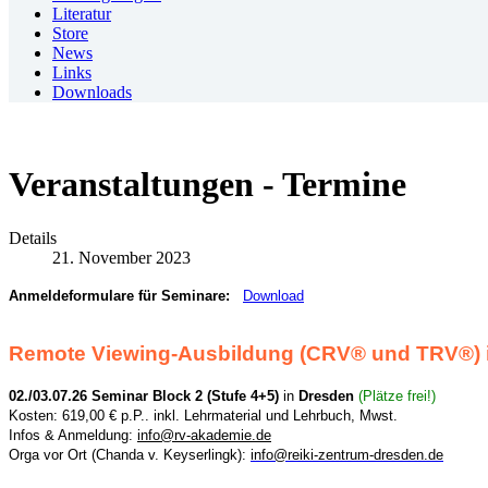
Literatur
Store
News
Links
Downloads
Veranstaltungen - Termine
Details
21. November 2023
Anmeldeformulare für Seminare:
Download
Remote Viewing-Ausbildung (CRV
®
und TRV
®)
02./03.07.26 Seminar Block 2 (Stufe 4+5)
in
Dresden
(Plätze frei!)
Kosten: 619,00 € p.P.. inkl. Lehrmaterial und Lehrbuch, Mwst.
Infos & Anmeldung:
info@rv-akademie.de
Orga vor Ort (Chanda v. Keyserlingk):
info@reiki-zentrum-dresden.de