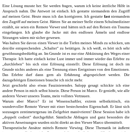
Eine Lösung musste her. Sie werden fragen, warum ich keine ärztliche Hilfe in
Anspruch nahm. Die Antwort ist einfach. Ich gestatte niemandem den Zugriff
auf meinen Geist. Heute muss ich das korrigieren. Ich gestatte
fast
niemandem
den Zugriff auf meinen Geist. Hätten Sie an meiner Stelle einem Schulmediziner
erzählt, sie seien ein Remote Viewer und hätten sich auf den Reisen ein Trauma
eingefangen. Ich glaube die Jacke mit den endlosen Ärmeln und endlose
Sitzungen wären mir sicher gewesen.
Was halten Sie davon einen Viewer in die Tiefen meines Minds zu schicken, um
den/die entsprechenden „Schalter“ zu betätigen. Ja ich weiß, es hört sich sehr
gewöhnungsbedürftig an. Im Grunde ist es nur eine Abkürzung des Weges einer
Therapie. Ich hatte einfach keine Lust immer und immer wieder das Erlebte zu
„durchleben“ bis sich eine Erlösung einstellt. Diese Erlösung ist doch im
Grunde nichts anderes als eine Trennung eines Ereignisses von den Emotionen.
Das Erlebte darf dann gern als Erfahrung abgespeichert werden. Die
dazugehörigen Emotionen brauche ich nicht mehr.
Jetzt geschieht also etwas Faszinierendes. Salopp gesagt schickte ich eine
andere Person in mich selbst hinein. Diese Person ist Marco. Er genießt, wie alle
anderen Viewer unseres Teams, mein vollstes Vertrauen.
Warum aber Marco? Er ist Wissenschaftler, extrem selbstkritisch, ein
wundervoller Remote Viewer mit einer bestechenden Eigenschaft. Er lässt sich
sozusagen zentimetergenau im Zielgebiet manövrieren! Diese Session habe ich
„doppelt codiert“ durchgeführt. Sämtliche Abfragen und ganz besonders die
aktiven Anweisungen wurden nicht direkt an den Viewer Marco übermittelt.
Therapeutische Ansätze mittels Remote Viewing. Diese Thematik ist äußerst