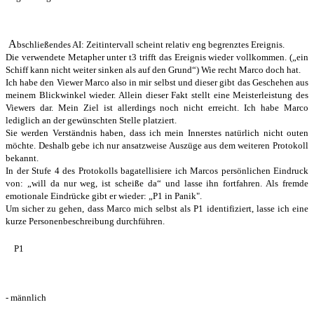
A
bschließendes AI: Zeitintervall scheint relativ eng begrenztes Ereignis.
Die verwendete Metapher unter t3 trifft das Ereignis wieder vollkommen. („ein
Schiff kann nicht weiter sinken als auf den Grund“) Wie recht Marco doch hat.
Ich habe den Viewer Marco also in mir selbst und dieser gibt das Geschehen aus
meinem Blickwinkel wieder. Allein dieser Fakt stellt eine Meisterleistung des
Viewers dar. Mein Ziel ist allerdings noch nicht erreicht. Ich habe Marco
lediglich an der gewünschten Stelle platziert.
Sie werden Verständnis haben, dass ich mein Innerstes natürlich nicht outen
möchte. Deshalb gebe ich nur ansatzweise Auszüge aus dem weiteren Protokoll
bekannt.
In der Stufe 4 des Protokolls bagatellisiere ich Marcos persönlichen Eindruck
von: „will da nur weg, ist scheiße da“ und lasse ihn fortfahren. Als fremde
emotionale Eindrücke gibt er wieder: „P1 in Panik".
Um sicher zu gehen, dass Marco mich selbst als P1 identifiziert, lasse ich eine
kurze Personenbeschreibung durchführen.
P1
- männlich