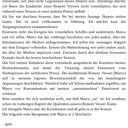
interessant, soll aber nicht Gegenstand dieses Artikels sein. Allerdings möchte
ich Ihnen die Eindrücke eines Remote Viewers nicht vorenthalten, der sich
während einer Session in einer anderen Person aufhält.
Ich bin mir durchaus bewusst, dass Sie bei meiner Aussage Skepsis walten
lassen. Das ist auch vollkommen in Ordnung. Ich möchte kurz die
Ausgangssituation zusammenfassen.
Einerseits steht das Ereignis des verunfallten Schiffes und andererseits Marco
und ich selbst. Marco hat das vorherige Geschehen wie jeder andere, über die
Informationen der Medien wahrgenommen. Ich selbst bin sozusagen doppelt
mit dem Ereignis verbunden. Erstens die Wahrnehmung wie jeder andere auch,
die über die Medien impliziert wird. Zweitens durch den direkten bewussten
Kontakt durch die bereits beschriebene Session.
Das Ziel meines Vorhabens dient vereinfacht ausgedrückt der Korrektur meines
Beobachterstatus und damit die Trennung meiner Emotionen vom
Sterbeprozess der weiblichen Person. Der ausführende Remote Viewer (Marco)
soll in meinem eigenen Bewusstseinsfeld die von mir beauftragten
Anpassungen durchführen. Natürlich habe ich Schutz-maßnahmen ergriffen, um
Marco vor Kontamination mit meinen „unerwünschten“ Emotionen zu
schützen.
Bitte wundern Sie sich wiederum nicht, wie früh Marco „on“ ist. Ich erwähnte
schon im vorherigen Kapitel die Qualitäten unseres Remote Viewer Teams.
Ich übergebe Marco also die Koordinaten und ab geht es in die Session.
Das folgende erste Ideogramm
teilt Marco in 2 Abschnitte.
- grau