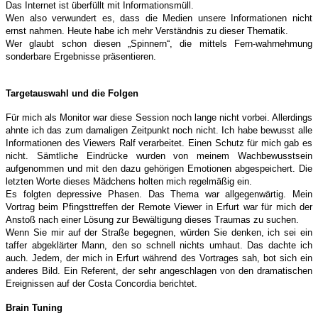
Das Internet ist überfüllt mit Informationsmüll.
Wen also verwundert es, dass die Medien unsere Informationen nicht
ernst nahmen. Heute habe ich mehr Verständnis zu dieser Thematik.
Wer glaubt schon diesen „Spinnern“, die mittels Fern-wahrnehmung
sonderbare Ergebnisse präsentieren.
Targetauswahl und die Folgen
Für mich als Monitor war diese Session noch lange nicht vorbei. Allerdings
ahnte ich das zum damaligen Zeitpunkt noch nicht. Ich habe bewusst alle
Informationen des Viewers Ralf verarbeitet. Einen Schutz für mich gab es
nicht. Sämtliche Eindrücke wurden von meinem Wachbewusstsein
aufgenommen und mit den dazu gehörigen Emotionen abgespeichert. Die
letzten Worte dieses Mädchens holten mich regelmäßig ein.
Es folgten depressive Phasen. Das Thema war allgegenwärtig. Mein
Vortrag beim Pfingsttreffen der Remote Viewer in Erfurt war für mich der
Anstoß nach einer Lösung zur Bewältigung dieses Traumas zu suchen.
Wenn Sie mir auf der Straße begegnen, würden Sie denken, ich sei ein
taffer abgeklärter Mann, den so schnell nichts umhaut. Das dachte ich
auch. Jedem, der mich in Erfurt während des Vortrages sah, bot sich ein
anderes Bild. Ein Referent, der sehr angeschlagen von den dramatischen
Ereignissen auf der Costa Concordia berichtet.
Brain Tuning