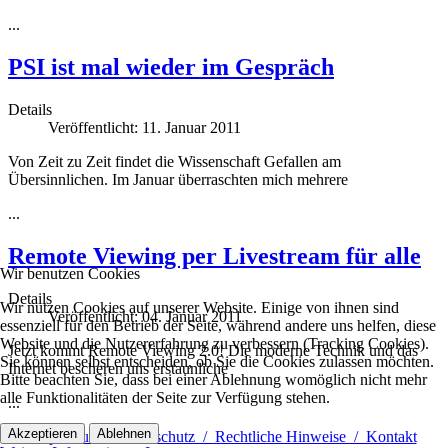
...
PSI ist mal wieder im Gespräch
Details
Veröffentlicht: 11. Januar 2011
Von Zeit zu Zeit findet die Wissenschaft Gefallen am
Übersinnlichen. Im Januar überraschten mich mehrere
...
Remote Viewing per Livestream für alle
Wir benutzen Cookies
Details
Wir nutzen Cookies auf unserer Website. Einige von ihnen sind
Veröffentlicht: 04. Januar 2011
essenziell für den Betrieb der Seite, während andere uns helfen, diese
Website und die Nutzererfahrung zu verbessern (Tracking Cookies).
Jetzt kommt Remote Viewing 2.0! Die moderne Technik und das
Sie können selbst entscheiden, ob Sie die Cookies zulassen möchten.
Internet bescheren uns erstaunliche
Bitte beachten Sie, dass bei einer Ablehnung womöglich nicht mehr
alle Funktionalitäten der Seite zur Verfügung stehen.
...
Akzeptieren
Ablehnen
Impressum / Datenschutz / Rechtliche Hinweise / Kontakt