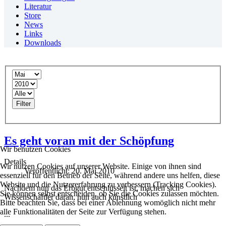
Literatur
Store
News
Links
Downloads
Filter
Es geht voran mit der Schöpfung
Wir benutzen Cookies
Details
Wir nutzen Cookies auf unserer Website. Einige von ihnen sind
Veröffentlicht: 20. Mai 2010
essenziell für den Betrieb der Seite, während andere uns helfen, diese
Website und die Nutzererfahrung zu verbessern (Tracking Cookies).
Nachdem nun das Erbgut entschlüsselt ist, machen sich
Sie können selbst entscheiden, ob Sie die Cookies zulassen möchten.
Wissenschaftler daran, nun auch künstlich
Bitte beachten Sie, dass bei einer Ablehnung womöglich nicht mehr
alle Funktionalitäten der Seite zur Verfügung stehen.
...