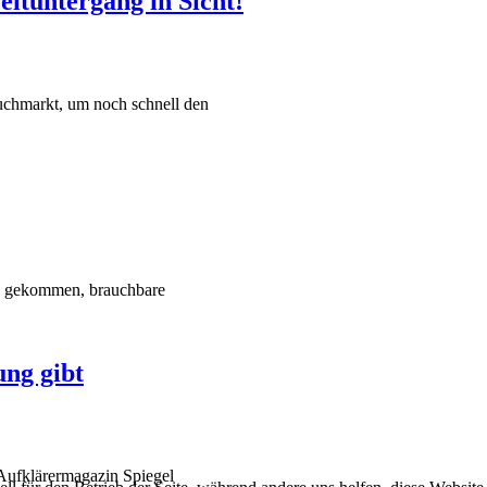
ltuntergang in Sicht!
Buchmarkt, um noch schnell den
zu gekommen, brauchbare
ng gibt
m Aufklärermagazin Spiegel