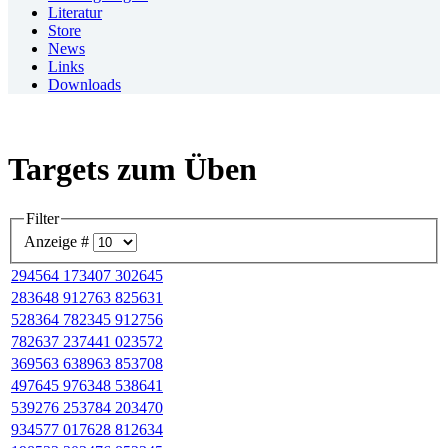
Literatur
Store
News
Links
Downloads
Targets zum Üben
Filter
Anzeige #
294564 173407 302645
283648 912763 825631
528364 782345 912756
782637 237441 023572
369563 638963 853708
497645 976348 538641
539276 253784 203470
934577 017628 812634