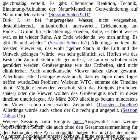
gleichmäßig verteilt. Es gibt: Chemische Reaktion, Technik,
Einatmung/Aufnahme der Natur/Menschen, Genveränderung auf
Natur und Menschen." (
Session Seiten 9-11
)
Dirk J. ist bei "ungeregeltes Wasser, nicht vorgesehen,
destabilisierend... unkontrolliert, unerwartet... Erleichterung am
Ende ... Grund für Erleichterung: Frieden, Ruhe, es bleibt wie es
war, es ist wieder Ruhe. Am Ende wieder da, wo man anfing. Es
gibt für und wieder." (
Session Seiten 6-7
) Allerdings merkten die
meisten Viewer an, das wohl "gelber Staub in die Luft und die
Umwelt gelangen "würde, was sehr gefährlich sei. Hoffen wir das
Beste, die Zukunft steht nicht genau fest, sie kann verschoben oder
gemildert werden. Großereignisse wie das Erdbeben, sind nicht
eliminierbar. Auch amerikanische Viewer haben davor gewarnt.
Allerdings: jeder Geologe wusste auch, dass es Japan eines Tages
treffen würde.Das Problem: Wiebeim WTC, stimmte die Timeline
nicht. Möglich: entweder verschob sich das Ereignis (Erdbeben
später) oder die Viewer wollten das Großereignis noch in dieser
timeline unterkriegen. Ab März 2009 allerdings bekam mindestens
ein Viewer schon den exakten Zeitpunkt. (
Thorsten Timeline
)
Allerdings wurde auch schon der Ort recht gut angepeilt. (
Session
Tobias Ort
)
Weitere Sessions zum Ereignis
hier
Ausgewählt sind wenige
Wir benutzen Cookies
repräsentative Seiten, die auch ohne den Gesamtzusammenhang für
den Betrachter eine Aussagequalität haben. Es nutzt ja hier nichts,
Wir nutzen Cookies auf unserer Website. Einige von ihnen sind
alle Sessions in voller Länge abzubulden, das wären 25 Sessions mit