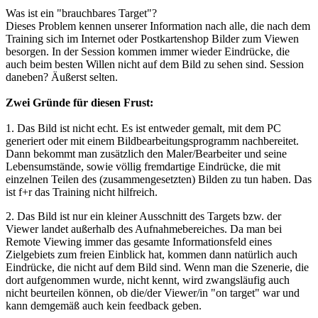
Was ist ein "brauchbares Target"?
Dieses Problem kennen unserer Information nach alle, die nach dem
Training sich im Internet oder Postkartenshop Bilder zum Viewen
besorgen. In der Session kommen immer wieder Eindrücke, die
auch beim besten Willen nicht auf dem Bild zu sehen sind. Session
daneben? Äußerst selten.
Zwei Gründe für diesen Frust:
1. Das Bild ist nicht echt. Es ist entweder gemalt, mit dem PC
generiert oder mit einem Bildbearbeitungsprogramm nachbereitet.
Dann bekommt man zusätzlich den Maler/Bearbeiter und seine
Lebensumstände, sowie völlig fremdartige Eindrücke, die mit
einzelnen Teilen des (zusammengesetzten) Bilden zu tun haben. Das
ist f+r das Training nicht hilfreich.
2. Das Bild ist nur ein kleiner Ausschnitt des Targets bzw. der
Viewer landet außerhalb des Aufnahmebereiches. Da man bei
Remote Viewing immer das gesamte Informationsfeld eines
Zielgebiets zum freien Einblick hat, kommen dann natürlich auch
Eindrücke, die nicht auf dem Bild sind. Wenn man die Szenerie, die
dort aufgenommen wurde, nicht kennt, wird zwangsläufig auch
nicht beurteilen können, ob die/der Viewer/in "on target" war und
kann demgemäß auch kein feedback geben.