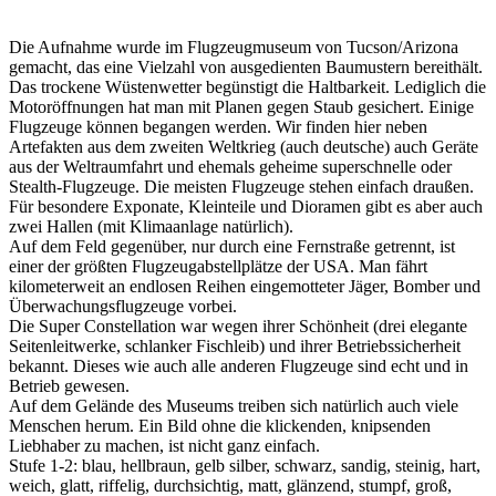
Die Aufnahme wurde im Flugzeugmuseum von Tucson/Arizona
gemacht, das eine Vielzahl von ausgedienten Baumustern bereithält.
Das trockene Wüstenwetter begünstigt die Haltbarkeit. Lediglich die
Motoröffnungen hat man mit Planen gegen Staub gesichert. Einige
Flugzeuge können begangen werden. Wir finden hier neben
Artefakten aus dem zweiten Weltkrieg (auch deutsche) auch Geräte
aus der Weltraumfahrt und ehemals geheime superschnelle oder
Stealth-Flugzeuge. Die meisten Flugzeuge stehen einfach draußen.
Für besondere Exponate, Kleinteile und Dioramen gibt es aber auch
zwei Hallen (mit Klimaanlage natürlich).
Auf dem Feld gegenüber, nur durch eine Fernstraße getrennt, ist
einer der größten Flugzeugabstellplätze der USA. Man fährt
kilometerweit an endlosen Reihen eingemotteter Jäger, Bomber und
Überwachungsflugzeuge vorbei.
Die Super Constellation war wegen ihrer Schönheit (drei elegante
Seitenleitwerke, schlanker Fischleib) und ihrer Betriebssicherheit
bekannt. Dieses wie auch alle anderen Flugzeuge sind echt und in
Betrieb gewesen.
Auf dem Gelände des Museums treiben sich natürlich auch viele
Menschen herum. Ein Bild ohne die klickenden, knipsenden
Liebhaber zu machen, ist nicht ganz einfach.
Stufe 1-2: blau, hellbraun, gelb silber, schwarz, sandig, steinig, hart,
weich, glatt, riffelig, durchsichtig, matt, glänzend, stumpf, groß,