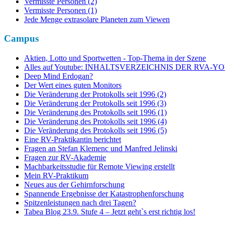
Vermisste Personen (2)
Vermisste Personen (1)
Jede Menge extrasolare Planeten zum Viewen
Campus
Aktien, Lotto und Sportwetten - Top-Thema in der Szene
Alles auf Youtube: INHALTSVERZEICHNIS DER RVA
Deep Mind Erdogan?
Der Wert eines guten Monitors
Die Veränderung der Protokolls seit 1996 (2)
Die Veränderung der Protokolls seit 1996 (3)
Die Veränderung des Protokolls seit 1996 (1)
Die Veränderung des Protokolls seit 1996 (4)
Die Veränderung des Protokolls seit 1996 (5)
Eine RV-Praktikantin berichtet
Fragen an Stefan Klemenc und Manfred Jelinski
Fragen zur RV-Akademie
Machbarkeitsstudie für Remote Viewing erstellt
Mein RV-Praktikum
Neues aus der Gehirnforschung
Spannende Ergebnisse der Katastrophenforschung
Spitzenleistungen nach drei Tagen?
Tabea Blog 23.9. Stufe 4 – Jetzt geht`s erst richtig los!