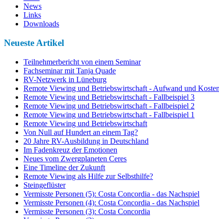
News
Links
Downloads
Neueste Artikel
Teilnehmerbericht von einem Seminar
Fachseminar mit Tanja Quade
RV-Netzwerk in Lüneburg
Remote Viewing und Betriebswirtschaft - Aufwand und Koste
Remote Viewing und Betriebswirtschaft - Fallbeispiel 3
Remote Viewing und Betriebswirtschaft - Fallbeispiel 2
Remote Viewing und Betriebswirtschaft - Fallbeispiel 1
Remote Viewing und Betriebswirtschaft
Von Null auf Hundert an einem Tag?
20 Jahre RV-Ausbildung in Deutschland
Im Fadenkreuz der Emotionen
Neues vom Zwergplaneten Ceres
Eine Timeline der Zukunft
Remote Viewing als Hilfe zur Selbsthilfe?
Steingeflüster
Vermisste Personen (5): Costa Concordia - das Nachspiel
Vermisste Personen (4): Costa Concordia - das Nachspiel
Vermisste Personen (3): Costa Concordia