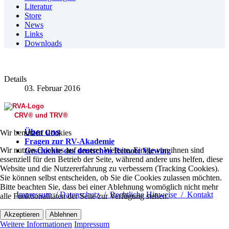
Literatur
Store
News
Links
Downloads
Details
03. Februar 2016
CRV
®
und TRV
®
Über uns
Wir benutzen Cookies
Fragen zur RV-Akademie
Wir nutzen Cookies auf unserer Website. Einige von ihnen sind
Geschichte des deutschen Remote Viewing
essenziell für den Betrieb der Seite, während andere uns helfen, diese
Website und die Nutzererfahrung zu verbessern (Tracking Cookies).
Sie können selbst entscheiden, ob Sie die Cookies zulassen möchten.
Bitte beachten Sie, dass bei einer Ablehnung womöglich nicht mehr
Impressum / Datenschutz / Rechtliche Hinweise / Kontakt
alle Funktionalitäten der Seite zur Verfügung stehen.
Akzeptieren
Ablehnen
Weitere Informationen
Impressum