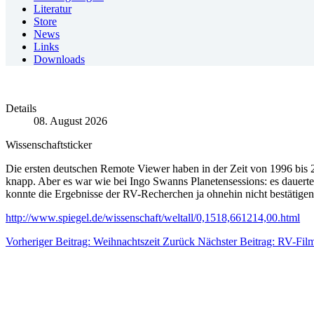
Literatur
Store
News
Links
Downloads
Details
08. August 2026
Wissenschaftsticker
Die ersten deutschen Remote Viewer haben in der Zeit von 1996 bis 
knapp. Aber es war wie bei Ingo Swanns Planetensessions: es dauerte
konnte die Ergebnisse der RV-Recherchen ja ohnehin nicht bestätigen
http://www.spiegel.de/wissenschaft/weltall/0,1518,661214,00.html
Vorheriger Beitrag: Weihnachtszeit
Zurück
Nächster Beitrag: RV-Fil