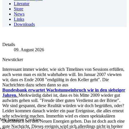
Literatur
Store
News
Links
Downloads
Details
09. August 2026
Newsticker
Interessant immer wieder, wie sich Timelines von Sessions erfüllen,
auch wenn man es nicht wahrhaben will. Im Januar 2007 viewten
wir, dass es Ende 2008 "endgültig in den Keller geht". Die
Nachrichten dazu sehen dann so aus
Bundesbank erwartet Wachstumseinbruch wie in den siebziger
Jahren.
Merkwürdig dabei ist, dass es bis Mitte 2009 wieder gut
aufwärts gehen soll. "Freude über guten Verdienst an der Börse".
Wir sind gespannt, diese Realität würden wir doch begrüßen, oder?
Leider kommen danach wieder ein paar Ereignisse, die alles erneut
sehr schwierig machen. Immerhin wird es einen spektakulären
Wir benutzen Cookies
Durchbruch bei den Neuen Energien geben. Das ist doch auch eine
gute Nachricht. Dieses ereignis wird sich allerdings nicht in breiter