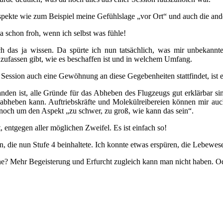
ekte wie zum Beispiel meine Gefühlslage „vor Ort“ und auch die ander
ja schon froh, wenn ich selbst was fühle!
 das ja wissen. Da spürte ich nun tatsächlich, was mir unbekannte
anzufassen gibt, wie es beschaffen ist und in welchem Umfang.
Session auch eine Gewöhnung an diese Gegebenheiten stattfindet, ist es
anden ist, alle Gründe für das Abheben des Flugzeugs gut erklärbar sind
 abheben kann. Auftriebskräfte und Molekülreibereien können mir auch
och um den Aspekt „zu schwer, zu groß, wie kann das sein“.
entgegen aller möglichen Zweifel. Es ist einfach so!
den, die nun Stufe 4 beinhaltete. Ich konnte etwas erspüren, die Lebewe
erne? Mehr Begeisterung und Erfurcht zugleich kann man nicht haben. O