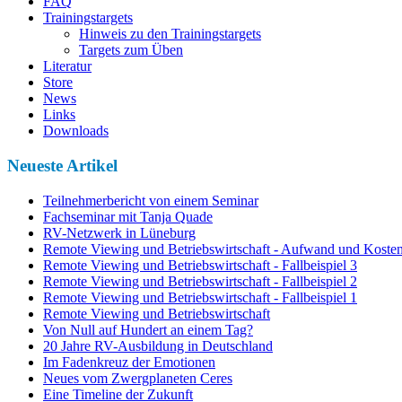
FAQ
Trainingstargets
Hinweis zu den Trainingstargets
Targets zum Üben
Literatur
Store
News
Links
Downloads
Neueste Artikel
Teilnehmerbericht von einem Seminar
Fachseminar mit Tanja Quade
RV-Netzwerk in Lüneburg
Remote Viewing und Betriebswirtschaft - Aufwand und Koste
Remote Viewing und Betriebswirtschaft - Fallbeispiel 3
Remote Viewing und Betriebswirtschaft - Fallbeispiel 2
Remote Viewing und Betriebswirtschaft - Fallbeispiel 1
Remote Viewing und Betriebswirtschaft
Von Null auf Hundert an einem Tag?
20 Jahre RV-Ausbildung in Deutschland
Im Fadenkreuz der Emotionen
Neues vom Zwergplaneten Ceres
Eine Timeline der Zukunft