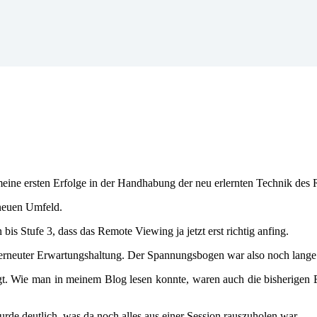
 meine ersten Erfolge in der Handhabung der neu erlernten Technik de
 neuen Umfeld.
is Stufe 3, dass das Remote Viewing ja jetzt erst richtig anfing.
d erneuter Erwartungshaltung. Der Spannungsbogen war also noch lange
tigt. Wie man in meinem Blog lesen konnte, waren auch die bisherige
urde deutlich, was da noch alles aus einer Session rauszuholen war.