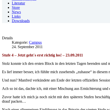
Literatur
Store
News
Links
Downloads
Details
Kategorie:
Campus
24. September 2011
Stufe 4 – Jetzt geht`s erst richtig los! – 23.09.2011
Stolz konnte ich den ersten Block in den letzten Tagen beenden und
Es lief immer besser, ich fühlte mich zusehends „zuhause“ in diesem
Und nun? Manfred verkündete am Ende der letzten offiziellen Session b
Ach so ist das, dachte ich, mit einer Mischung aus Ernüchterung un
Zuvor hatte ich mich ja noch nicht mit den späteren Stufen beschäf
drauf packen…
Nach einer allgemeinen Einführung in das Prinzip der vierten Stufe w