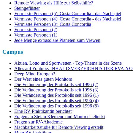
Remote Viewing als Hilfe zur Selbsthilfe?
Steingeflüster
Vermisste Personen (5): Costa Concordia - das Nachspiel
Vermisste Personen (4): Costa Concordia - das Nachspiel
Vermisste Personen (3): Costa Concordia
Vermisste Personen (2)
Vermisste Personen (1)
Jede Menge extrasolare Planeten zum Viewen
Campus
Aktien, Lotto und Sportwetten - Top-Thema in der Szene
Alles auf Youtube: INHALTSVERZEICHNIS DER RVA
Deep Mind Erdogan?
Der Wert eines guten Monitors
Die Veränderung der Protokolls seit 1996 (2)
Die Veränderung der Protokolls seit 1996 (3)
Die Veränderung des Protokolls seit 1996 (1)
Die Veränderung des Protokolls seit 1996 (4)
Die Veränderung des Protokolls seit 1996 (5)
Eine RV-Praktikantin berichtet
Fragen an Stefan Klemenc und Manfred Jelinski
Fragen zur RV-Akademie
Machbarkeitsstudie für Remote Viewing erstellt
Mein RV-Praktikum