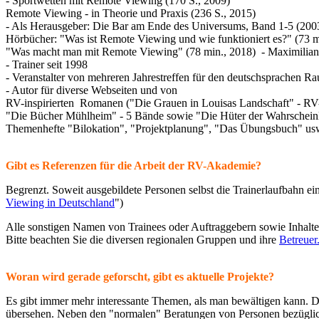
- Sportwetten mit Remote Viewing (170 S., 2009)
Remote Viewing - in Theorie und Praxis (236 S., 2015)
- Als Herausgeber: Die Bar am Ende des Universums, Band 1-5 (2003
Hörbücher: "Was ist Remote Viewing und wie funktioniert es?" (73 m
"Was macht man mit Remote Viewing" (78 min., 2018) - Maximilian
- Trainer seit 1998
- Veranstalter von mehreren Jahrestreffen für den deutschsprachen R
- Autor für diverse Webseiten und von
RV-inspirierten Romanen ("Die Grauen in Louisas Landschaft" - RV-
"Die Bücher Mühlheim" - 5 Bände sowie "Die Hüter der Wahrscheinli
Themenhefte "Bilokation", "Projektplanung", "Das Übungsbuch" us
Gibt es Referenzen für die Arbeit der RV-Akademie?
Begrenzt. Soweit ausgebildete Personen selbst die Trainerlaufbahn e
Viewing in Deutschland
")
Alle sonstigen Namen von Trainees oder Auftraggebern sowie Inhalt
Bitte beachten Sie die diversen regionalen Gruppen und ihre
Betreuer
Woran wird gerade geforscht, gibt es aktuelle Projekte?
Es gibt immer mehr interessante Themen, als man bewältigen kann. Da
übersehen. Neben den "normalen" Beratungen von Personen bezüglich