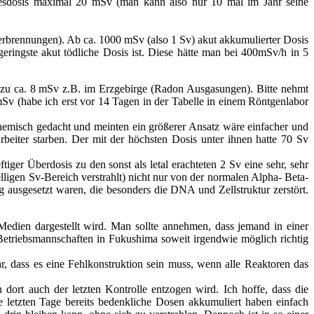
hresdosis maximal 20 mSv (man kann also nur 10 mal im Jahr seine
Verbrennungen). Ab ca. 1000 mSv (also 1 Sv) akut akkumulierter Dosis
eringste akut tödliche Dosis ist. Diese hätte man bei 400mSv/h in 5
 zu ca. 8 mSv z.B. im Erzgebirge (Radon Ausgasungen). Bitte nehmt
Sv (habe ich erst vor 14 Tagen in der Tabelle in einem Röntgenlabor
hemisch gedacht und meinten ein größerer Ansatz wäre einfacher und
beiter starben. Der mit der höchsten Dosis unter ihnen hatte 70 Sv
tiger Überdosis zu den sonst als letal erachteten 2 Sv eine sehr, sehr
lligen Sv-Bereich verstrahlt) nicht nur von der normalen Alpha- Beta-
 ausgesetzt waren, die besonders die DNA und Zellstruktur zerstört.
.
n Medien dargestellt wird. Man sollte annehmen, dass jemand in einer
etriebsmannschaften in Fukushima soweit irgendwie möglich richtig
r, dass es eine Fehlkonstruktion sein muss, wenn alle Reaktoren das
 dort auch der letzten Kontrolle entzogen wird. Ich hoffe, dass die
ie letzten Tage bereits bedenkliche Dosen akkumuliert haben einfach