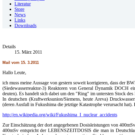
Literatur
Store
News
Links
Downloads
Details
15. März 2011
Mail vom 15. 3.2011
Hallo Leute,
ich muss meine Aussage von gestern soweit korrigieren, dass der B
(Siedewasserreaktor-3) Reaktoren von General Dynamik DOCH ein K
deuten). Es handelt sich dabei um den "Ring" im untersten Stock des
In deutschen (Kraftwerksunion/Siemens, heute Areva) Druckwasser
(deren Ausfall in Fukushima die jetztige Katastrophe verursacht hat). Ic
http://en.wikipedia.org/wiki/Fukushima_I_nuclear_accidents
Zur Einschätzung der dort angegebenen Dosisleistungen von 400mSv
400mSv entspricht der LEBENSZEITDOSIS die man in Deutschland a