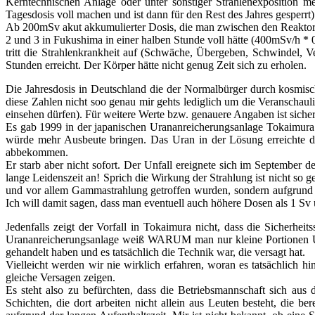
Kerntechnischen Anlage oder unter sonstiger Strahlenexposition 
Tagesdosis voll machen und ist dann für den Rest des Jahres gesperrt)
Ab 200mSv akut akkumulierter Dosis, die man zwischen den Reakto
2 und 3 in Fukushima in einer halben Stunde voll hätte (400mSv/h * 
tritt die Strahlenkrankheit auf (Schwäche, Übergeben, Schwindel, V
Stunden erreicht. Der Körper hätte nicht genug Zeit sich zu erholen.
Die Jahresdosis in Deutschland die der Normalbürger durch kosmis
diese Zahlen nicht soo genau mir gehts lediglich um die Veranschau
einsehen dürfen). Für weitere Werte bzw. genauere Angaben ist sicher
Es gab 1999 in der japanischen Urananreicherungsanlage Tokaimura 
würde mehr Ausbeute bringen. Das Uran in der Lösung erreichte dar
abbekommen.
Er starb aber nicht sofort. Der Unfall ereignete sich im September de
lange Leidenszeit an! Sprich die Wirkung der Strahlung ist nicht so 
und vor allem Gammastrahlung getroffen wurden, sondern aufgrund de
Ich will damit sagen, dass man eventuell auch höhere Dosen als 1 Sv üb
Jedenfalls zeigt der Vorfall in Tokaimura nicht, dass die Sicherhei
Urananreicherungsanlage weiß WARUM man nur kleine Portionen Uran
gehandelt haben und es tatsächlich die Technik war, die versagt hat.
Vielleicht werden wir nie wirklich erfahren, woran es tatsächlich 
gleiche Versagen zeigen.
Es steht also zu befürchten, dass die Betriebsmannschaft sich aus 
Schichten, die dort arbeiten nicht allein aus Leuten besteht, die 