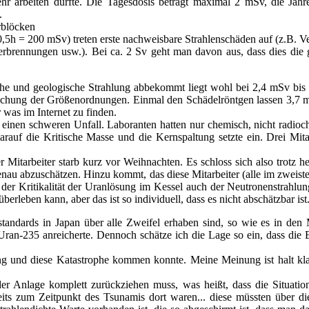
mehr arbeiten dürfte. Die Tagesdosis beträgt maximal 2 mSv, die Ja
.
rblöcken
0,5h = 200 mSv) treten erste nachweisbare Strahlenschäden auf (z.B. 
erbrennungen usw.). Bei ca. 2 Sv geht man davon aus, dass dies die g
che und geologische Strahlung abbekommt liegt wohl bei 2,4 mSv bis
lichung der Größenordnungen. Einmal den Schädelröntgen lassen 3,7 m
 was im Internet zu finden.
einen schweren Unfall. Laboranten hatten nur chemisch, nicht radioc
auf die Kritische Masse und die Kernspaltung setzte ein. Drei Mitar
r Mitarbeiter starb kurz vor Weihnachten. Es schloss sich also trotz hef
genau abzuschätzen. Hinzu kommt, das diese Mitarbeiter (alle im zweiste
r Kritikalität der Uranlösung im Kessel auch der Neutronenstrahlung
erleben kann, aber das ist so individuell, dass es nicht abschätzbar ist
tsstandards in Japan über alle Zweifel erhaben sind, so wie es in de
-235 anreicherte. Dennoch schätze ich die Lage so ein, dass die B
hing und diese Katastrophe kommen konnte. Meine Meinung ist halt kla
der Anlage komplett zurückziehen muss, was heißt, dass die Situation
bereits zum Zeitpunkt des Tsunamis dort waren... diese müssten über d