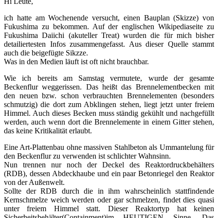
Hi Leute,
ich hatte am Wochenende versucht, einen Bauplan (Skizze) von
Fukushima zu bekommen. Auf der englischen Wikipediaseite zu
Fukushima Daiichi (akuteller Treat) wurden die für mich bisher
detailiertesten Infos zusammengefasst. Aus dieser Quelle stammt
auch die beigefügte Sikzze.
Was in den Medien läuft ist oft nicht brauchbar.
Wie ich bereits am Samstag vermutete, wurde der gesamte
Beckenflur weggerissen. Das heißt das Brennelementbecken mit
den neuen bzw. schon verbrauchten Brennelementen (besonders
schmutzig) die dort zum Abklingen stehen, liegt jetzt unter freiem
Himmel. Auch dieses Becken muss ständig gekühlt und nachgefüllt
werden, auch wenn dort die Brennelemente in einem Gitter stehen,
das keine Kritikalität erlaubt.
Eine Art-Plattenbau ohne massiven Stahlbeton als Ummantelung für
den Beckenflur zu verwenden ist schlichter Wahnsinn.
Nun trennen nur noch der Deckel des Reaktordruckbehälters
(RDB), dessen Abdeckhaube und ein paar Betonriegel den Reaktor
von der Außenwelt.
Sollte der RDB durch die in ihm wahrscheinlich stattfindende
Kernschmelze weich werden oder gar schmelzen, findet dies quasi
unter freiem Himmel statt. Dieser Reaktortyp hat keinen
Sicherheitsbehälter(Containment)im HEUTIGEN Sinne. Das