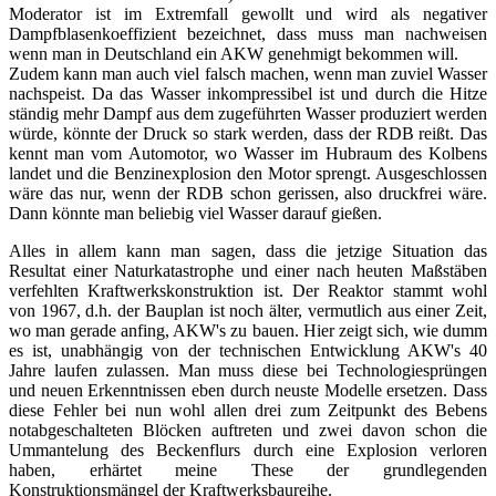
Moderator ist im Extremfall gewollt und wird als negativer
Dampfblasenkoeffizient bezeichnet, dass muss man nachweisen
wenn man in Deutschland ein AKW genehmigt bekommen will.
Zudem kann man auch viel falsch machen, wenn man zuviel Wasser
nachspeist. Da das Wasser inkompressibel ist und durch die Hitze
ständig mehr Dampf aus dem zugeführten Wasser produziert werden
würde, könnte der Druck so stark werden, dass der RDB reißt. Das
kennt man vom Automotor, wo Wasser im Hubraum des Kolbens
landet und die Benzinexplosion den Motor sprengt. Ausgeschlossen
wäre das nur, wenn der RDB schon gerissen, also druckfrei wäre.
Dann könnte man beliebig viel Wasser darauf gießen.
Alles in allem kann man sagen, dass die jetzige Situation das
Resultat einer Naturkatastrophe und einer nach heuten Maßstäben
verfehlten Kraftwerkskonstruktion ist. Der Reaktor stammt wohl
von 1967, d.h. der Bauplan ist noch älter, vermutlich aus einer Zeit,
wo man gerade anfing, AKW's zu bauen. Hier zeigt sich, wie dumm
es ist, unabhängig von der technischen Entwicklung AKW's 40
Jahre laufen zulassen. Man muss diese bei Technologiesprüngen
und neuen Erkenntnissen eben durch neuste Modelle ersetzen. Dass
diese Fehler bei nun wohl allen drei zum Zeitpunkt des Bebens
notabgeschalteten Blöcken auftreten und zwei davon schon die
Ummantelung des Beckenflurs durch eine Explosion verloren
haben, erhärtet meine These der grundlegenden
Konstruktionsmängel der Kraftwerksbaureihe.