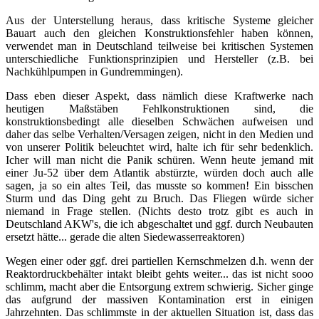
Aus der Unterstellung heraus, dass kritische Systeme gleicher
Bauart auch den gleichen Konstruktionsfehler haben können,
verwendet man in Deutschland teilweise bei kritischen Systemen
unterschiedliche Funktionsprinzipien und Hersteller (z.B. bei
Nachkühlpumpen in Gundremmingen).
Dass eben dieser Aspekt, dass nämlich diese Kraftwerke nach
heutigen Maßstäben Fehlkonstruktionen sind, die
konstruktionsbedingt alle dieselben Schwächen aufweisen und
daher das selbe Verhalten/Versagen zeigen, nicht in den Medien und
von unserer Politik beleuchtet wird, halte ich für sehr bedenklich.
Icher will man nicht die Panik schüren. Wenn heute jemand mit
einer Ju-52 über dem Atlantik abstürzte, würden doch auch alle
sagen, ja so ein altes Teil, das musste so kommen! Ein bisschen
Sturm und das Ding geht zu Bruch. Das Fliegen würde sicher
niemand in Frage stellen. (Nichts desto trotz gibt es auch in
Deutschland AKW's, die ich abgeschaltet und ggf. durch Neubauten
ersetzt hätte... gerade die alten Siedewasserreaktoren)
Wegen einer oder ggf. drei partiellen Kernschmelzen d.h. wenn der
Reaktordruckbehälter intakt bleibt gehts weiter... das ist nicht sooo
schlimm, macht aber die Entsorgung extrem schwierig. Sicher ginge
das aufgrund der massiven Kontamination erst in einigen
Jahrzehnten. Das schlimmste in der aktuellen Situation ist, dass das