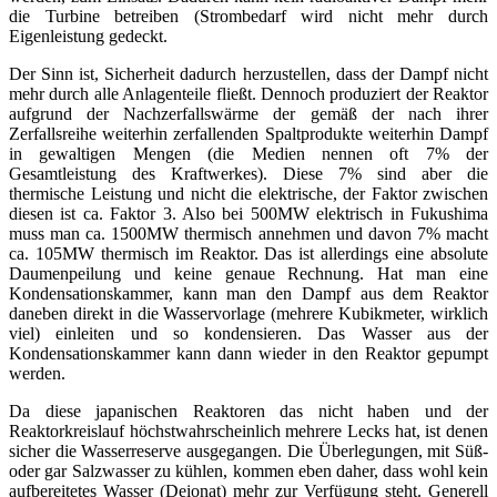
die Turbine betreiben (Strombedarf wird nicht mehr durch
Eigenleistung gedeckt.
Der Sinn ist, Sicherheit dadurch herzustellen, dass der Dampf nicht
mehr durch alle Anlagenteile fließt. Dennoch produziert der Reaktor
aufgrund der Nachzerfallswärme der gemäß der nach ihrer
Zerfallsreihe weiterhin zerfallenden Spaltprodukte weiterhin Dampf
in gewaltigen Mengen (die Medien nennen oft 7% der
Gesamtleistung des Kraftwerkes). Diese 7% sind aber die
thermische Leistung und nicht die elektrische, der Faktor zwischen
diesen ist ca. Faktor 3. Also bei 500MW elektrisch in Fukushima
muss man ca. 1500MW thermisch annehmen und davon 7% macht
ca. 105MW thermisch im Reaktor. Das ist allerdings eine absolute
Daumenpeilung und keine genaue Rechnung. Hat man eine
Kondensationskammer, kann man den Dampf aus dem Reaktor
daneben direkt in die Wasservorlage (mehrere Kubikmeter, wirklich
viel) einleiten und so kondensieren. Das Wasser aus der
Kondensationskammer kann dann wieder in den Reaktor gepumpt
werden.
Da diese japanischen Reaktoren das nicht haben und der
Reaktorkreislauf höchstwahrscheinlich mehrere Lecks hat, ist denen
sicher die Wasserreserve ausgegangen. Die Überlegungen, mit Süß-
oder gar Salzwasser zu kühlen, kommen eben daher, dass wohl kein
aufbereitetes Wasser (Deionat) mehr zur Verfügung steht. Generell