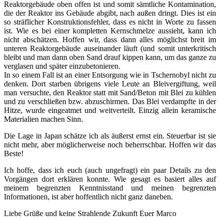
Reaktorgebäude oben offen ist und somit sämtliche Kontamination,
die der Reaktor ins Gebäude abgibt, nach außen dringt. Dies ist ein
so sträflicher Konstruktionsfehler, dass es nicht in Worte zu fassen
ist. Wie es bei einer kompletten Kernschmelze aussieht, kann ich
nicht abschätzen. Hoffen wir, dass dann alles möglichst breit im
unteren Reaktorgebäude auseinander läuft (und somit unterkritisch
bleibt und man dann oben Sand drauf kippen kann, um das ganze zu
verglasen und später einzubetonieren.
In so einem Fall ist an einer Entsorgung wie in Tschernobyl nicht zu
denken. Dort starben übrigens viele Leute an Bleivergiftung, weil
man versuchte, den Reaktor statt mit Sand/Beton mit Blei zu kühlen
und zu verschließen bzw. abzuschirmen. Das Blei verdampfte in der
Hitze, wurde eingeatmet und weitverteilt. Einzig allein keramische
Materialien machen Sinn.
Die Lage in Japan schätze ich als äußerst ernst ein. Steuerbar ist sie
nicht mehr, aber möglicherweise noch beherrschbar. Hoffen wir das
Beste!
Ich hoffe, dass ich euch (auch ungefragt) ein paar Details zu den
Vorgängen dort erklären konnte. Wie gesagt es basiert alles auf
meinem begrenzten Kenntnisstand und meinen begrenzten
Informationen, ist aber hoffentlich nicht ganz daneben.
Liebe Grüße und keine Strahlende Zukunft Euer Marco