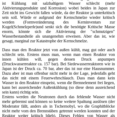
ist Kühlung mit salzhaltigem Wasser schlecht (mehr
Aktivierungsprodukte und Korrosion) wobei beides in Japan zur
Zeit nicht ins Gewicht fallen würde, da der Reaktor ja unterkritisch
sein soll. Würde er aufgrund der Kernschmelze wieder kritisch
werden (Formveränderung des Kerninventars zur
Kugel(Schmelzperle)und senkt sich die benötigte Kritische Masse
enorm, könnte sich die Aktivierung der "schmutzigen"
Wasserbestandteile als unangenehm erweisen. Aber das ist, wie
gesagt, marginal zur Katastrophe der Kernschmelze.
Dass man den Reaktor jetzt von außen kühlt, mag gut oder auch
schlecht sein. Erstens muss man, wenn man einen Reaktor von
innen kühlen will, gegen dessen Druck anpumpen
(Druckwasserreaktor ca. 157 bar). Bei Siedewasserreaktoren wie in
Japan ist der Druck ca. 70 bar, aber das ist nur eine Hausnummer.
Dazu aber ist man offenbar nicht mehr in der Lage, jedenfalls geht
das nicht mit einem Feuerwehrschlauch. Dass man dann kein
Wasser in den Reaktor einspeist, wenn die Brennelement frei liegen,
kann bei ausreichender Außenkühlung (so diese denn ausreichend
sein kann) richtig sein.
Erstens werden die Neutronen durch das fehlende Wasser nicht
mehr gebremst und können so keine weitere Spaltung auslösen (der
Moderator fällt, anders als in Tschernobyl, wo die Graphitblöcke
nicht mehr vom den Brennstäben getrennt werden konnten und der
Reaktor weiter kritisch blieb). Dieses Fehlen von Wasser als