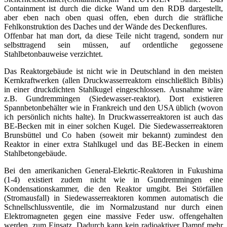
Containment ist durch die dicke Wand um den RDB dargestellt,
aber eben nach oben quasi offen, eben durch die sträfliche
Fehlkonstruktion des Daches und der Wände des Deckenflures.
Offenbar hat man dort, da diese Teile nicht tragend, sondern nur
selbsttragend sein müssen, auf ordentliche gegossene
Stahlbetonbauweise verzichtet.
Das Reaktorgebäude ist nicht wie in Deutschland in den meisten
Kernkraftwerken (allen Druckwasserreaktorn einschließlich Biblis)
in einer druckdichten Stahlkugel eingeschlossen. Ausnahme wäre
z.B. Gundremmingen (Siedewasser-reaktor). Dort existieren
Spannbetonbehälter wie in Frankreich und den USA üblich (wovon
ich persönlich nichts halte). In Druckwasserreaktoren ist auch das
BE-Becken mit in einer solchen Kugel. Die Siedewasserreaktoren
Brunsbüttel und Co haben (soweit mir bekannt) zumindest den
Reaktor in einer extra Stahlkugel und das BE-Becken in einem
Stahlbetongebäude.
Bei den amerikanichen General-Elekrtic-Reaktoren in Fukushima
(1-4) existiert zudem nicht wie in Gundremmingen eine
Kondensationskammer, die den Reaktor umgibt. Bei Störfällen
(Stromausfall) in Siedewasserreaktoren kommen automatisch die
Schnellschlussventile, die im Normalzustand nur durch einen
Elektromagneten gegen eine massive Feder usw. offengehalten
werden, zum Einsatz. Dadurch kann kein radioaktiver Dampf mehr