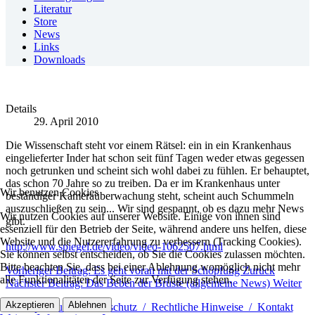
Literatur
Store
News
Links
Downloads
Details
29. April 2010
Die Wissenschaft steht vor einem Rätsel: ein in ein Krankenhaus
eingelieferter Inder hat schon seit fünf Tagen weder etwas gegessen
noch getrunken und scheint sich wohl dabei zu fühlen. Er behauptet,
das schon 70 Jahre so zu treiben. Da er im Krankenhaus unter
Wir benutzen Cookies
beständiger Kameraüberwachung steht, scheint auch Schummeln
auszuschließen zu sein... Wir sind gespannt, ob es dazu mehr News
Wir nutzen Cookies auf unserer Website. Einige von ihnen sind
gibt.
essenziell für den Betrieb der Seite, während andere uns helfen, diese
Website und die Nutzererfahrung zu verbessern (Tracking Cookies).
http://www.spiegel.de/video/video-1062507.html
Sie können selbst entscheiden, ob Sie die Cookies zulassen möchten.
Bitte beachten Sie, dass bei einer Ablehnung womöglich nicht mehr
Vorheriger Beitrag: Es geht voran mit der Schöpfung
Zurück
alle Funktionalitäten der Seite zur Verfügung stehen.
Nächster Beitrag: Das Beben der Brüste (allgemeine News)
Weiter
Akzeptieren
Ablehnen
Impressum / Datenschutz / Rechtliche Hinweise / Kontakt