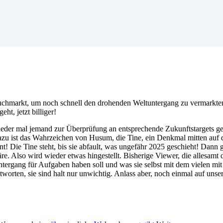
r Buchmarkt, um noch schnell den drohenden Weltuntergang zu vermark
t, jetzt billiger!
wieder mal jemand zur Überprüfung an entsprechende Zukunftstargets ge
 dazu ist das Wahrzeichen von Husum, die Tine, ein Denkmal mitten auf
! Die Tine steht, bis sie abfault, was ungefähr 2025 geschieht! Dann g
e. Also wird wieder etwas hingestellt. Bisherige Viewer, die allesamt d
tergang für Aufgaben haben soll und was sie selbst mit dem vielen mi
worten, sie sind halt nur unwichtig. Anlass aber, noch einmal auf uns