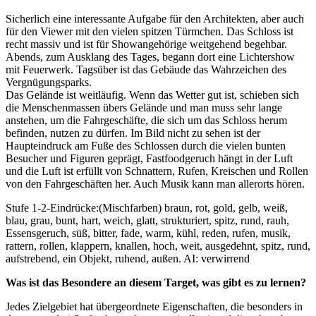
Sicherlich eine interessante Aufgabe für den Architekten, aber auch
für den Viewer mit den vielen spitzen Türmchen. Das Schloss ist
recht massiv und ist für Showangehörige weitgehend begehbar.
Abends, zum Ausklang des Tages, begann dort eine Lichtershow
mit Feuerwerk. Tagsüber ist das Gebäude das Wahrzeichen des
Vergnügungsparks.
Das Gelände ist weitläufig. Wenn das Wetter gut ist, schieben sich
die Menschenmassen übers Gelände und man muss sehr lange
anstehen, um die Fahrgeschäfte, die sich um das Schloss herum
befinden, nutzen zu dürfen. Im Bild nicht zu sehen ist der
Haupteindruck am Fuße des Schlossen durch die vielen bunten
Besucher und Figuren geprägt, Fastfoodgeruch hängt in der Luft
und die Luft ist erfüllt von Schnattern, Rufen, Kreischen und Rollen
von den Fahrgeschäften her. Auch Musik kann man allerorts hören.
Stufe 1-2-Eindrücke:(Mischfarben) braun, rot, gold, gelb, weiß,
blau, grau, bunt, hart, weich, glatt, strukturiert, spitz, rund, rauh,
Essensgeruch, süß, bitter, fade, warm, kühl, reden, rufen, musik,
rattern, rollen, klappern, knallen, hoch, weit, ausgedehnt, spitz, rund,
aufstrebend, ein Objekt, ruhend, außen. AI: verwirrend
Was ist das Besondere an diesem Target, was gibt es zu lernen?
Jedes Zielgebiet hat übergeordnete Eigenschaften, die besonders in