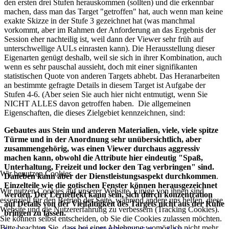
den ersten drei Stufen herauskommen (sollten) und die erkennbar
machen, dass man das Target "getroffen" hat, auch wenn man keine
exakte Skizze in der Stufe 3 gezeichnet hat (was manchmal
vorkommt, aber im Rahmen der Anforderung an das Ergebnis der
Session eher nachteilig ist, weil dann der Viewer sehr früh auf
unterschwellige AULs einrasten kann). Die Herausstellung dieser
Eigenarten genügt deshalb, weil sie sich in ihrer Kombination, auch
wenn es sehr pauschal aussieht, doch mit einer signifikanten
statistischen Quote von anderen Targets abhebt. Das Heranarbeiten
an bestimmte gefragte Details in diesem Target ist Aufgabe der
Stufen 4-6. (Aber seien Sie auch hier nicht entmutigt, wenn Sie
NICHT ALLES davon getroffen haben. Die allgemeinen
Eigenschaften, die dieses Zielgebiet kennzeichnen, sind:
Gebautes aus Stein und anderen Materialien, viele, viele spitze
Türme und in der Anordnung sehr unübersichtlich, aber
zusammengehörig, was einen Viewer durchaus aggressiv
machen kann, obwohl die Attribute hier eindeutig "Spaß,
Unterhaltung, Freizeit und locker den Tag verbringen" sind.
Wir benutzen Cookies
Daneben kann aber der Dienstleistungsaspekt durchkommen
.
Einzelteile wie die gotischen Fenster können herausgezeichnet
Wir nutzen Cookies auf unserer Website. Einige von ihnen sind
werden. Der Lerneffekt kann sein, sich durch konzentration
essenziell für den Betrieb der Seite, während andere uns helfen, diese
auf Details von der Vielfältigkeit des Targets nicht aus der Ruhe
Website und die Nutzererfahrung zu verbessern (Tracking Cookies).
bringen zu lassen.
Sie können selbst entscheiden, ob Sie die Cookies zulassen möchten.
Bitte beachten Sie, dass bei einer Ablehnung womöglich nicht mehr