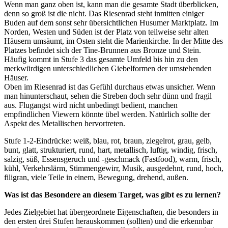
Wenn man ganz oben ist, kann man die gesamte Stadt überblicken,
denn so groß ist die nicht. Das Riesenrad steht inmitten einiger
Buden auf dem sonst sehr übersichtlichen Husumer Marktplatz. Im
Norden, Westen und Süden ist der Platz von teilweise sehr alten
Häusern umsäumt, im Osten steht die Marienkirche. In der Mitte des
Platzes befindet sich der Tine-Brunnen aus Bronze und Stein.
Häufig kommt in Stufe 3 das gesamte Umfeld bis hin zu den
merkwürdigen unterschiedlichen Giebelformen der umstehenden
Häuser.
Oben im Riesenrad ist das Gefühl durchaus etwas unsicher. Wenn
man hinunterschaut, sehen die Streben doch sehr dünn und fragil
aus. Flugangst wird nicht unbedingt bedient, manchen
empfindlichen Viewern könnte übel werden. Natürlich sollte der
Aspekt des Metallischen hervortreten.
Stufe 1-2-Eindrücke: weiß, blau, rot, braun, ziegelrot, grau, gelb,
bunt, glatt, strukturiert, rund, hart, metallisch, luftig, windig, frisch,
salzig, süß, Essensgeruch und -geschmack (Fastfood), warm, frisch,
kühl, Verkehrslärm, Stimmengewirr, Musik, ausgedehnt, rund, hoch,
filigran, viele Teile in einem, Bewegung, drehend, außen.
Was ist das Besondere an diesem Target, was gibt es zu lernen?
Jedes Zielgebiet hat übergeordnete Eigenschaften, die besonders in
den ersten drei Stufen herauskommen (sollten) und die erkennbar