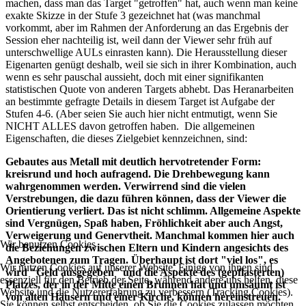
machen, dass man das Target "getroffen" hat, auch wenn man keine
exakte Skizze in der Stufe 3 gezeichnet hat (was manchmal
vorkommt, aber im Rahmen der Anforderung an das Ergebnis der
Session eher nachteilig ist, weil dann der Viewer sehr früh auf
unterschwellige AULs einrasten kann). Die Herausstellung dieser
Eigenarten genügt deshalb, weil sie sich in ihrer Kombination, auch
wenn es sehr pauschal aussieht, doch mit einer signifikanten
statistischen Quote von anderen Targets abhebt. Das Heranarbeiten
an bestimmte gefragte Details in diesem Target ist Aufgabe der
Stufen 4-6. (Aber seien Sie auch hier nicht entmutigt, wenn Sie
NICHT ALLES davon getroffen haben. Die allgemeinen
Eigenschaften, die dieses Zielgebiet kennzeichnen, sind:
Gebautes aus Metall mit deutlich hervotretender Form:
kreisrund und hoch aufragend. Die Drehbewegung kann
wahrgenommen werden. Verwirrend sind die vielen
Verstrebungen, die dazu führen können, dass der Viewer die
Orientierung verliert. Das ist nicht schlimm. Allgemeine Aspekte
sind Vergnügen, Spaß haben, Fröhlichkeit aber auch Angst,
Verweigerung und Genervtheit. Manchmal kommen hier auch
Wir benutzen Cookies
die Beziehungen zwischen Eltern und Kindern angesichts des
Angebotenen zum Tragen. Überhaupt ist dort "viel los", es
Wir nutzen Cookies auf unserer Website. Einige von ihnen sind
wird "Geld ausgegeben" und die Aspekte des (gepflasterten)
essenziell für den Betrieb der Seite, während andere uns helfen, diese
Platzes, der in der Mitte einen Brunnen hat und umsäumt ist
Website und die Nutzererfahrung zu verbessern (Tracking Cookies).
von alten Häusern und einer Kirche, können hereinstreuen.
Sie können selbst entscheiden, ob Sie die Cookies zulassen möchten.