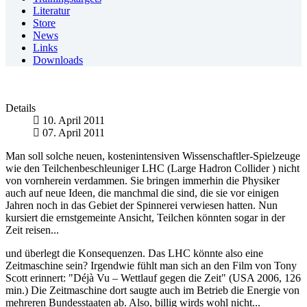
Literatur
Store
News
Links
Downloads
Details
10. April 2011
07. April 2011
Man soll solche neuen, kostenintensiven Wissenschaftler-Spielzeuge
wie den Teilchenbeschleuniger LHC (Large Hadron Collider ) nicht
von vornherein verdammen. Sie bringen immerhin die Physiker
auch auf neue Ideen, die manchmal die sind, die sie vor einigen
Jahren noch in das Gebiet der Spinnerei verwiesen hatten. Nun
kursiert die ernstgemeinte Ansicht, Teilchen könnten sogar in der
Zeit reisen...
und überlegt die Konsequenzen. Das LHC könnte also eine
Zeitmaschine sein? Irgendwie fühlt man sich an den Film von Tony
Scott erinnert: "Déjà Vu – Wettlauf gegen die Zeit" (USA 2006, 126
min.) Die Zeitmaschine dort saugte auch im Betrieb die Energie von
mehreren Bundesstaaten ab. Also, billig wirds wohl nicht...